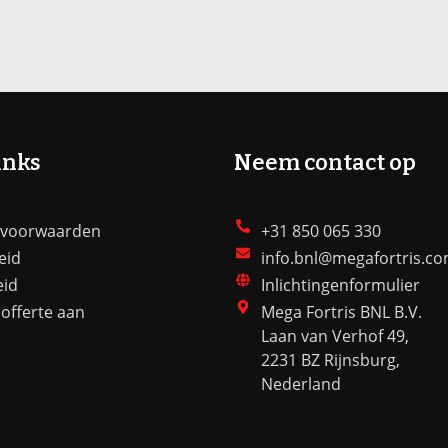
inks
Neem contact op
 voorwaarden
+31 850 065 330
eid
info.bnl@megafortris.c
eid
Inlichtingenformulier
offerte aan
Mega Fortris BNL B.V.
Laan van Verhof 49,
2231 BZ Rijnsburg,
Nederland