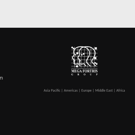
om
Asia Pacific | Americas | Europe | Middle East | Africa