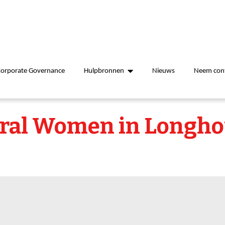
Corporate Governance
Hulpbronnen
Nieuws
Neem cont
al Women in Longho