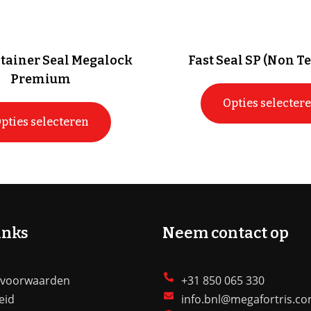
ntainer Seal Megalock
Fast Seal SP (Non Te
Premium
Opties selecter
pties selecteren
inks
Neem contact op
 voorwaarden
+31 850 065 330
eid
info.bnl@megafortris.c