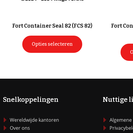
Fort Container Seal 82 (FCS 82)
Fort Co
Opties selecteren
O
Snelkoppelingen
Nuttige l
Wereldwijde kantoren
Algemene
Over ons
Privacybel