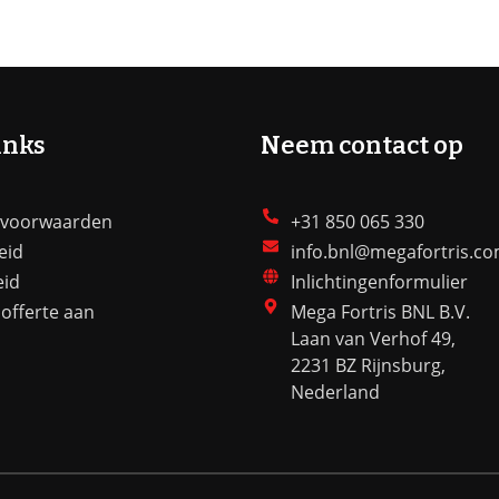
inks
Neem contact op
 voorwaarden
+31 850 065 330
eid
info.bnl@megafortris.c
eid
Inlichtingenformulier
offerte aan
Mega Fortris BNL B.V.
Laan van Verhof 49,
2231 BZ Rijnsburg,
Nederland