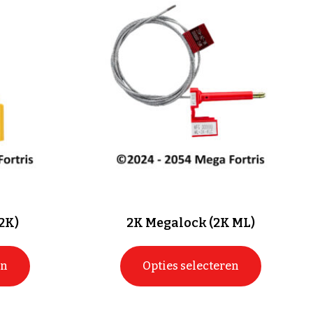
2K)
2K Megalock (2K ML)
en
Opties selecteren