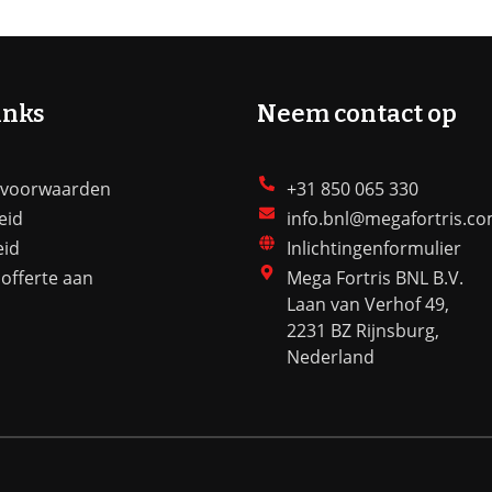
inks
Neem contact op
 voorwaarden
+31 850 065 330
eid
info.bnl@megafortris.c
eid
Inlichtingenformulier
offerte aan
Mega Fortris BNL B.V.
Laan van Verhof 49,
2231 BZ Rijnsburg,
Nederland