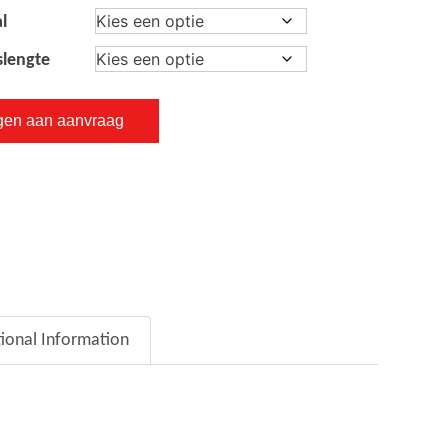
l
slengte
gen aan aanvraag
tional Information