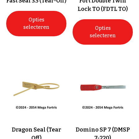
Fast Seal 3.5 (Tear-Off)
Fort Double Twin
Lock TO (FDTL TO)
Opties
selecteren
Opties
selecteren
Dragon Seal (Tear
Domino SP 7 (DMSP
Off)
7-220)